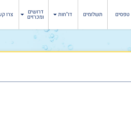
דרושים
טפסים
תשלומים
דו''חות
צרו קש
ומכרזים