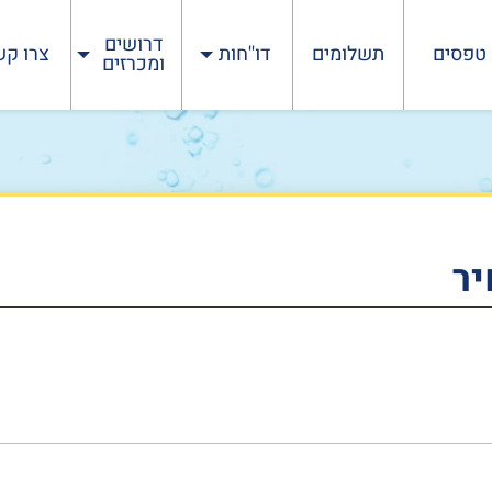
דרושים
טפסים
תשלומים
דו''חות
צרו קש
ומכרזים
יר