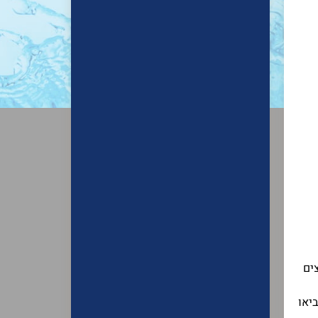
ים
יאו