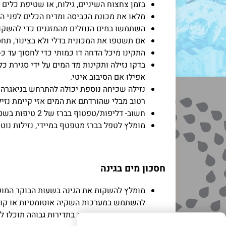
בזמן צחצוח השיניים, גילוח, או שטיפת כלים -
מלאו את מכונת הכביסה ומדיח הכלים לפני ה
השתמשו במים הנוזלים מהמזגנים כדי להשקות 
אם תשטפו את המכונית בדלי ולא בצינור, תחס
התקינו מיכל הדחה דו כמותי כדי לחסוך עד כ-15 ליטר ביום לכל אדם.
בדקו נזילה ותקינות מד המים על ידי סגירת כ
אפילו אם הסיבוב איטי.
נזילה שכיחה נוספת יכולה להתרחש בניאגרה. כ
רטוב מבלי שהורדתם את המים אזי קיימת נזיל
חשוב- דליפות/טפטוף בברז של 2 טיפות בשנייה מצטבר לכ- 400 ליטר מים בזבוז בחודש.
מומלץ לטפל בברז מטפטף במיידי, נזילות נוט
חסכון מים בגינה
מומלץ להשקות את הגינה בשעות הבוקר המוקד
להשתמש במערכות השקיה אוטומטיות או קוצב
אם תכסחו את הדשא בתדירות גבוהה תוכלו לחסו